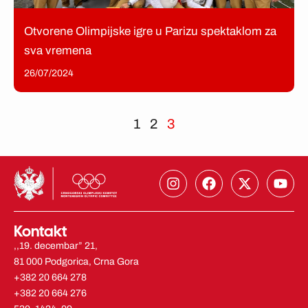
Otvorene Olimpijske igre u Parizu spektaklom za
sva vremena
26/07/2024
1
2
3
I
F
X
Y
n
a
-
o
s
c
t
u
t
e
w
t
Kontakt
a
b
i
u
g
o
t
b
,,19. decembar” 21,
r
o
t
e
81 000 Podgorica, Crna Gora
a
k
e
+382 20 664 278
m
r
+382 20 664 276