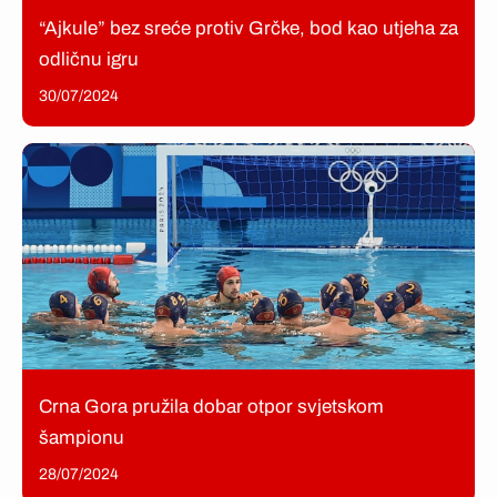
“Ajkule” bez sreće protiv Grčke, bod kao utjeha za
odličnu igru
30/07/2024
Crna Gora pružila dobar otpor svjetskom
šampionu
28/07/2024