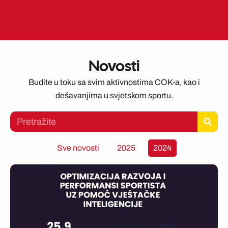
Novosti
Budite u toku sa svim aktivnostima COK-a, kao i
dešavanjima u svjetskom sportu.
Search
Sve novosti
2025
2024
Page
Page
Page