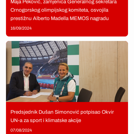
Maja Peković, zamjenica Generalnog sekretara
Crnogorskog olimpijskog komiteta, osvojila
prestižnu Alberto Madella MEMOS nagradu
16/09/2024
Predsjednik Dušan Simonović potpisao Okvir
UN-a za sport i klimatske akcije
07/08/2024