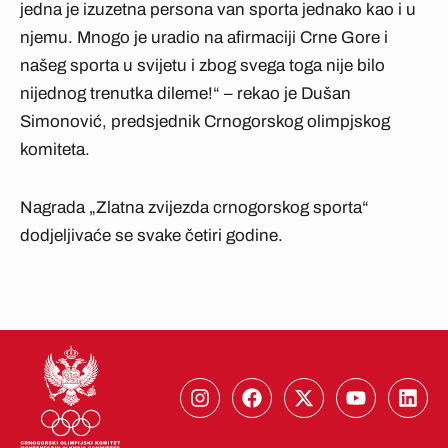
jedna je izuzetna persona van sporta jednako kao i u
njemu. Mnogo je uradio na afirmaciji Crne Gore i
našeg sporta u svijetu i zbog svega toga nije bilo
nijednog trenutka dileme!“ – rekao je Dušan
Simonović, predsjednik Crnogorskog olimpjskog
komiteta.
Nagrada „Zlatna zvijezda crnogorskog sporta“
dodjeljivaće se svake četiri godine.
I
F
X
Y
L
n
a
-
o
i
s
c
t
u
n
t
e
w
t
k