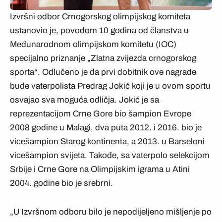
Izvršni odbor Crnogorskog olimpijskog komiteta
ustanovio je, povodom 10 godina od članstva u
Međunarodnom olimpijskom komitetu (IOC)
specijalno priznanje „Zlatna zvijezda crnogorskog
sporta“. Odlučeno je da prvi dobitnik ove nagrade
bude vaterpolista Predrag Jokić koji je u ovom sportu
osvajao sva moguća odličja. Jokić je sa
reprezentacijom Crne Gore bio šampion Evrope
2008 godine u Malagi, dva puta 2012. i 2016. bio je
vicešampion Starog kontinenta, a 2013. u Barseloni
vicešampion svijeta. Takođe, sa vaterpolo selekcijom
Srbije i Crne Gore na Olimpijskim igrama u Atini
2004. godine bio je srebrni.
„U Izvršnom odboru bilo je nepodijeljeno mišljenje po