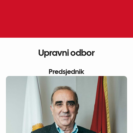
Skip
to
ME
EN
content
Upravni odbor
Predsjednik