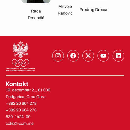
Milivoje
Predrag Drecun
Rada
Radović
Rmandić
I
F
X
Y
L
n
a
-
o
i
s
c
t
u
n
t
e
w
t
k
a
b
i
u
e
g
o
t
b
d
Kontakt
r
o
t
e
i
19. decembar 21, 81 000
a
k
e
n
Podgorica, Crna Gora
m
r
+382 20 664 278
+382 20 664 276
530-1424-09
cok@t-com.me