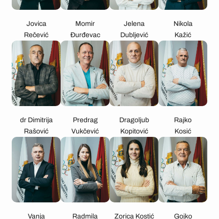
Jovica
Momir
Jelena
Nikola
Rečević
Đurđevac
Dubljević
Kažić
dr Dimitrija
Predrag
Dragoljub
Rajko
Rašović
Vukčević
Kopitović
Kosić
Vanja
Radmila
Zorica Kostić
Gojko