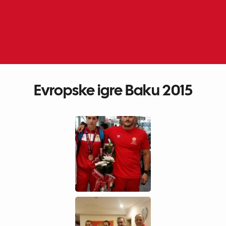
Skip
to
ME
EN
content
Evropske igre Baku 2015