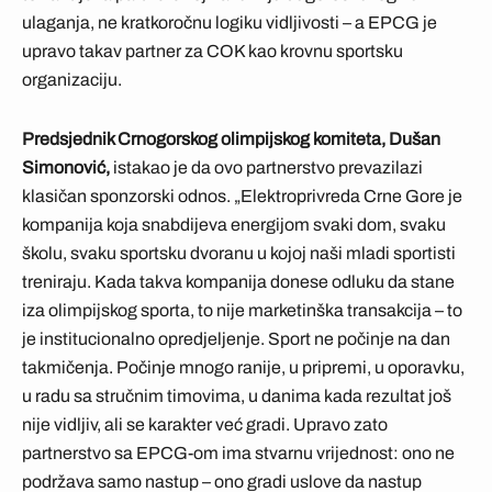
ulaganja, ne kratkoročnu logiku vidljivosti – a EPCG je
upravo takav partner za COK kao krovnu sportsku
organizaciju.
Predsjednik Crnogorskog olimpijskog komiteta, Dušan
Simonović,
istakao je da ovo partnerstvo prevazilazi
klasičan sponzorski odnos. „Elektroprivreda Crne Gore je
kompanija koja snabdijeva energijom svaki dom, svaku
školu, svaku sportsku dvoranu u kojoj naši mladi sportisti
treniraju. Kada takva kompanija donese odluku da stane
iza olimpijskog sporta, to nije marketinška transakcija – to
je institucionalno opredjeljenje. Sport ne počinje na dan
takmičenja. Počinje mnogo ranije, u pripremi, u oporavku,
u radu sa stručnim timovima, u danima kada rezultat još
nije vidljiv, ali se karakter već gradi. Upravo zato
partnerstvo sa EPCG-om ima stvarnu vrijednost: ono ne
podržava samo nastup – ono gradi uslove da nastup