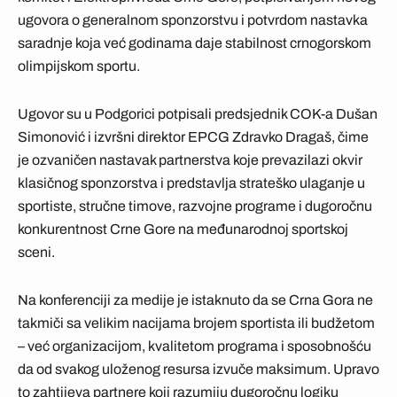
ugovora o generalnom sponzorstvu i potvrdom nastavka
saradnje koja već godinama daje stabilnost crnogorskom
olimpijskom sportu.
Ugovor su u Podgorici potpisali predsjednik COK-a Dušan
Simonović i izvršni direktor EPCG Zdravko Dragaš, čime
je ozvaničen nastavak partnerstva koje prevazilazi okvir
klasičnog sponzorstva i predstavlja strateško ulaganje u
sportiste, stručne timove, razvojne programe i dugoročnu
konkurentnost Crne Gore na međunarodnoj sportskoj
sceni.
Na konferenciji za medije je istaknuto da se Crna Gora ne
takmiči sa velikim nacijama brojem sportista ili budžetom
– već organizacijom, kvalitetom programa i sposobnošću
da od svakog uloženog resursa izvuče maksimum. Upravo
to zahtijeva partnere koji razumiju dugoročnu logiku