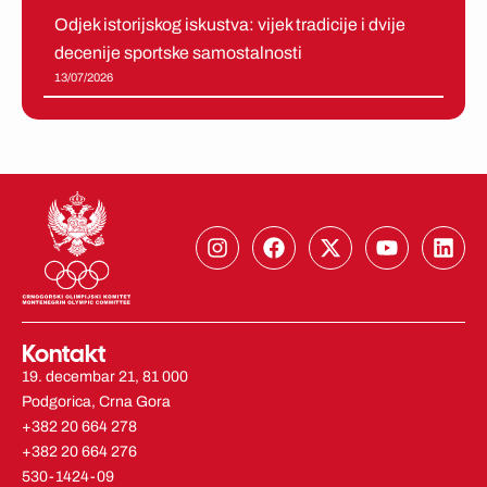
Odjek istorijskog iskustva: vijek tradicije i dvije
decenije sportske samostalnosti
13/07/2026
I
F
X
Y
L
n
a
-
o
i
s
c
t
u
n
t
e
w
t
k
a
b
i
u
e
g
o
t
b
d
Kontakt
r
o
t
e
i
19. decembar 21, 81 000
a
k
e
n
Podgorica, Crna Gora
m
r
+382 20 664 278
+382 20 664 276
530-1424-09