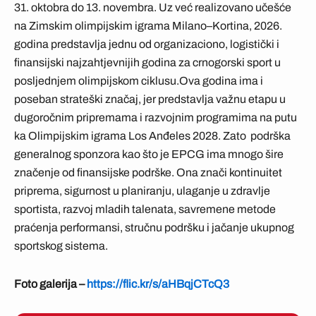
31. oktobra do 13. novembra. Uz već realizovano učešće
na Zimskim olimpijskim igrama Milano–Kortina, 2026.
godina predstavlja jednu od organizaciono, logistički i
finansijski najzahtjevnijih godina za crnogorski sport u
posljednjem olimpijskom ciklusu.Ova godina ima i
poseban strateški značaj, jer predstavlja važnu etapu u
dugoročnim pripremama i razvojnim programima na putu
ka Olimpijskim igrama Los Anđeles 2028. Zato podrška
generalnog sponzora kao što je EPCG ima mnogo šire
značenje od finansijske podrške. Ona znači kontinuitet
priprema, sigurnost u planiranju, ulaganje u zdravlje
sportista, razvoj mladih talenata, savremene metode
praćenja performansi, stručnu podršku i jačanje ukupnog
sportskog sistema.
Foto galerija –
https://flic.kr/s/aHBqjCTcQ3