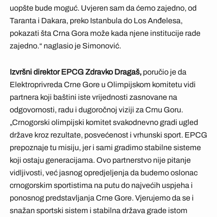
uopšte bude moguć. Uvjeren sam da ćemo zajedno, od
Taranta i Dakara, preko Istanbula do Los Anđelesa,
pokazati šta Crna Gora može kada njene institucije rade
zajedno.“ naglasio je Simonović.
Izvršni direktor EPCG Zdravko Dragaš,
poručio je da
Elektroprivreda Crne Gore u Olimpijskom komitetu vidi
partnera koji baštini iste vrijednosti zasnovane na
odgovornosti, radu i dugoročnoj viziji za Crnu Goru.
„Crnogorski olimpijski komitet svakodnevno gradi ugled
države kroz rezultate, posvećenost i vrhunski sport. EPCG
prepoznaje tu misiju, jer i sami gradimo stabilne sisteme
koji ostaju generacijama. Ovo partnerstvo nije pitanje
vidljivosti, već jasnog opredjeljenja da budemo oslonac
crnogorskim sportistima na putu do najvećih uspjeha i
ponosnog predstavljanja Crne Gore. Vjerujemo da se i
snažan sportski sistem i stabilna država grade istom