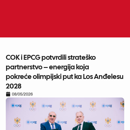
Skip
to
ME
EN
content
COK i EPCG potvrdili strateško
partnerstvo – energija koja
pokreće olimpijski put ka Los Anđelesu
2028
08/05/2026