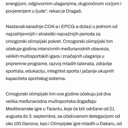
energijom, odgovornim ulaganjima, dugoročnom vizijom i
povjerenjem u ljude“, rekao je Dragaš.
Nastavak saradnje COK-a i EPCG-a dolazi u jednom od
najzahtjevnijih i strateški najvažnijih perioda za
crnogorski olimpijski pokret. Crnogorski olimpijski tim
očekuje godina intenzivnih međunarodnih obaveza,
velikih multisportskih igara i značajnih ulaganja u
pripremne programe, razvoj mladih talenata, zdravlje
sportista, edukaciju, integritet sporta i jačanje ukupnih
kapaciteta sportskog sistema.
Crnogorski olimpijski tim ove godine očekuju još dva
velika međunarodna multisportska događaja:
Mediteranske igre u Tarantu, koje će biti održane od 21.
avgusta do 3. septembra, sa očekivanom delegacijom od
oko 100 članova, kao i Olimpijske igre mladih u Dakaru, od