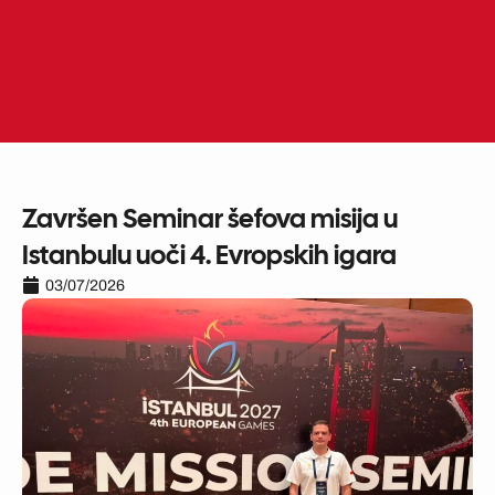
Skip
to
ME
EN
content
Završen Seminar šefova misija u
Istanbulu uoči 4. Evropskih igara
03/07/2026