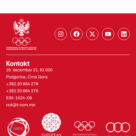
I
F
X
Y
L
n
a
-
o
i
s
c
t
u
n
t
e
w
t
k
a
b
i
u
e
g
o
t
b
d
Kontakt
r
o
t
e
i
19. decembar 21, 81 000
a
k
e
n
Podgorica, Crna Gora
m
r
+382 20 664 278
+382 20 664 276
530-1424-09
cok@t-com.me