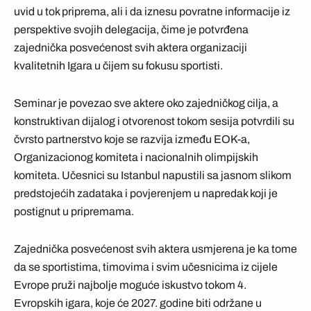
uvid u tok priprema, ali i da iznesu povratne informacije iz
perspektive svojih delegacija, čime je potvrđena
zajednička posvećenost svih aktera organizaciji
kvalitetnih Igara u čijem su fokusu sportisti.
Seminar je povezao sve aktere oko zajedničkog cilja, a
konstruktivan dijalog i otvorenost tokom sesija potvrdili su
čvrsto partnerstvo koje se razvija između EOK-a,
Organizacionog komiteta i nacionalnih olimpijskih
komiteta. Učesnici su Istanbul napustili sa jasnom slikom
predstojećih zadataka i povjerenjem u napredak koji je
postignut u pripremama.
Zajednička posvećenost svih aktera usmjerena je ka tome
da se sportistima, timovima i svim učesnicima iz cijele
Evrope pruži najbolje moguće iskustvo tokom 4.
Evropskih igara, koje će 2027. godine biti održane u