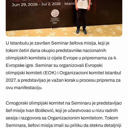
U Istanbulu je završen Seminar šefova misija, koji je
tokom četiri dana okupio predstavnike nacionalnih
olimpijskih komiteta iz cijele Evrope u pripremama za 4.
Evropske igre. Seminar su organizovali Evropski
olimpijski komiteti (EOK) i Organizacioni komitet Istanbul
2027, a predstavljao je važan korak u procesu priprema za
ovu manifestaciju.
Crnogorski olimpijski komitet na Seminaru je predstavljao
šef misije Ivan Bošković, koji je učestvovao u nizu radnih
sesija i razgovora sa Organizacionim komitetom. Tokom
Seminara, šefovi misija imali su priliku da steknu detaljniji