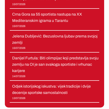
15/07/2026
Crna Gora sa 55 sportista nastupa na XX
Mediteranskim igrama u Tarantu
15/07/2026
Jelena Dubljević: Bezuslovna ljubav prema svojoj
zemlji
15/07/2026
Danijel Furtula: Biti olimpijac koji predstavlja svoju
zemlju na OI je san svakoga sportiste i vrhunac
karijere
14/07/2026
Odjek istorijskog iskustva: vijek tradicije i dvije
decenije sportske samostalnosti
13/07/2026