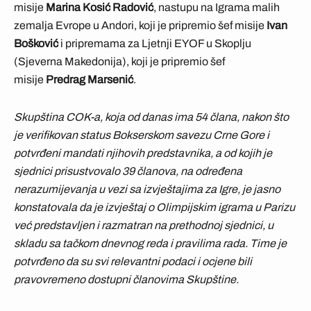
misije
Marina Kosić Radović
, nastupu na Igrama malih
zemalja Evrope u Andori, koji je pripremio šef misije
Ivan
Bošković
i pripremama za Ljetnji EYOF u Skoplju
(Sjeverna Makedonija), koji je pripremio šef
misije
Predrag Marsenić
.
Skupština COK-a, koja od danas ima 54 člana, nakon što
je verifikovan status Bokserskom savezu Crne Gore i
potvrđeni mandati njihovih predstavnika, a od kojih je
sjednici prisustvovalo 39 članova, na određena
nerazumijevanja u vezi sa izvještajima za Igre, je jasno
konstatovala da je izvještaj o Olimpijskim igrama u Parizu
već predstavljen i razmatran na prethodnoj sjednici, u
skladu sa tačkom dnevnog reda i pravilima rada. Time je
potvrđeno da su svi relevantni podaci i ocjene bili
pravovremeno dostupni članovima Skupštine.