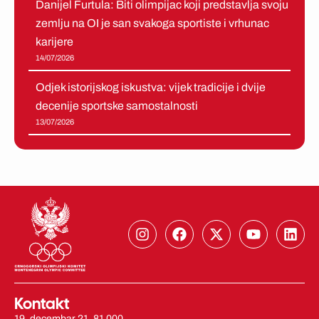
Danijel Furtula: Biti olimpijac koji predstavlja svoju
zemlju na OI je san svakoga sportiste i vrhunac
karijere
14/07/2026
Odjek istorijskog iskustva: vijek tradicije i dvije
decenije sportske samostalnosti
13/07/2026
I
F
X
Y
L
n
a
-
o
i
s
c
t
u
n
t
e
w
t
k
a
b
i
u
e
g
o
t
b
d
Kontakt
r
o
t
e
i
19. decembar 21, 81 000