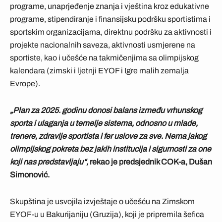
programe, unaprjeđenje znanja i vještina kroz edukativne
programe, stipendiranje i finansijsku podršku sportistima i
sportskim organizacijama, direktnu podršku za aktivnosti i
projekte nacionalnih saveza, aktivnosti usmjerene na
sportiste, kao i učešće na takmičenjima sa olimpijskog
kalendara (zimski i ljetnji EYOF i Igre malih zemalja
Evrope).
„Plan za 2025. godinu donosi balans između vrhunskog
sporta i ulaganja u temelje sistema, odnosno u mlade,
trenere, zdravlje sportista i fer uslove za sve. Nema jakog
olimpijskog pokreta bez jakih institucija i sigurnosti za one
koji nas predstavljaju“,
rekao je predsjednik COK-a, Dušan
Simonović.
Skupština je usvojila izvještaje o učešću na Zimskom
EYOF-u u Bakurijaniju (Gruzija), koji je pripremila šefica