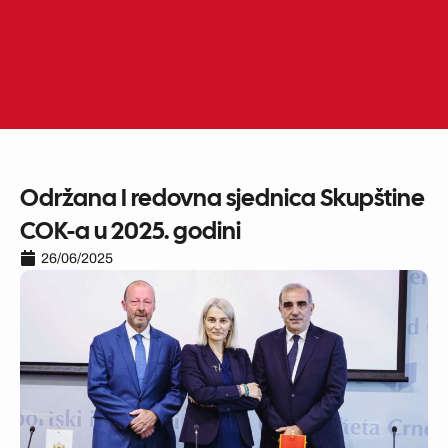
Skip
to
ME
EN
content
Održana I redovna sjednica Skupštine
COK-a u 2025. godini
26/06/2025