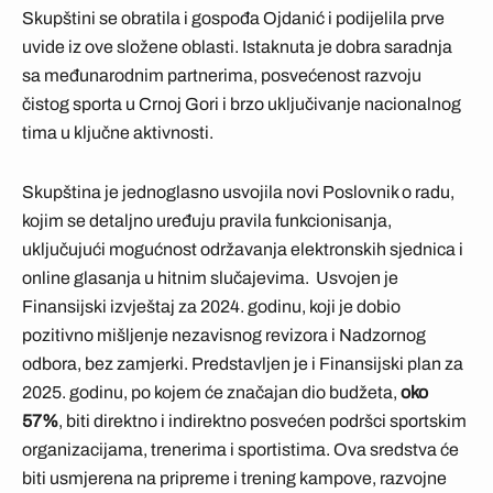
Skupštini se obratila i gospođa Ojdanić i podijelila prve
uvide iz ove složene oblasti. Istaknuta je dobra saradnja
sa međunarodnim partnerima, posvećenost razvoju
čistog sporta u Crnoj Gori i brzo uključivanje nacionalnog
tima u ključne aktivnosti.
Skupština je jednoglasno usvojila novi Poslovnik o radu,
kojim se detaljno uređuju pravila funkcionisanja,
uključujući mogućnost održavanja elektronskih sjednica i
online glasanja u hitnim slučajevima. Usvojen je
Finansijski izvještaj za 2024. godinu, koji je dobio
pozitivno mišljenje nezavisnog revizora i Nadzornog
odbora, bez zamjerki. Predstavljen je i Finansijski plan za
2025. godinu, po kojem će značajan dio budžeta,
oko
57%
, biti direktno i indirektno posvećen podršci sportskim
organizacijama, trenerima i sportistima. Ova sredstva će
biti usmjerena na pripreme i trening kampove, razvojne