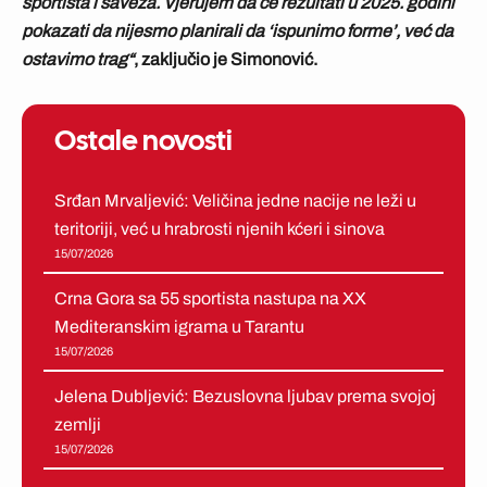
sportista i saveza. Vjerujem da će rezultati u 2025. godini
pokazati da nijesmo planirali da ‘ispunimo forme’, već da
ostavimo trag“
, zaključio je Simonović.
Ostale novosti
Srđan Mrvaljević: Veličina jedne nacije ne leži u
teritoriji, već u hrabrosti njenih kćeri i sinova
15/07/2026
Crna Gora sa 55 sportista nastupa na XX
Mediteranskim igrama u Tarantu
15/07/2026
Jelena Dubljević: Bezuslovna ljubav prema svojoj
zemlji
15/07/2026