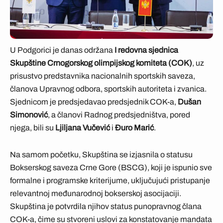
U Podgorici je danas održana
I redovna sjednica
Skupštine Crnogorskog olimpijskog komiteta (COK)
, uz
prisustvo predstavnika nacionalnih sportskih saveza,
članova Upravnog odbora, sportskih autoriteta i zvanica.
Sjednicom je predsjedavao predsjednik COK-a,
Dušan
Simonović
, a članovi Radnog predsjedništva, pored
njega, bili su
Ljiljana Vučević
i
Đuro Marić
.
Na samom početku, Skupština se izjasnila o statusu
Bokserskog saveza Crne Gore (BSCG), koji je ispunio sve
formalne i programske kriterijume, uključujući pristupanje
relevantnoj međunarodnoj bokserskoj asocijaciji.
Skupština je potvrdila njihov status punopravnog člana
COK-a, čime su stvoreni uslovi za konstatovanje mandata