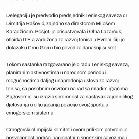
Delegaciju je predvodio predsjednik Teniskog saveza dr
Dimitrija Rašović, zajedno sa direktorom Milošem
Karadžićem. Posjeti je prisustvovala i Olha Lazarčuk,
oficirka ITF-a zadužena za razvoj tenisa u Evropi, čiji je
dolazak u Crnu Goru i bio povod za današnji susret.
Tokom sastanka razgovarano je o radu Teniskog saveza,
planiranim aktivnostima u narednom periodu i
mogućnostima daljeg unapređenja uslova za razvoj
tenisa, sa posebnim osvrtom na rad sa mladim igračima.
Sagovornici su izrazili spremnost za nastavak zajedničkog
djelovanja u cilju jačanja pozicije ovog sporta u
crnogorskom sistemu.
Crnogorski olimpijski komitet i ovom prilikom potvrdio je
posvećenost podršci nacionalnim sportskim savezima i