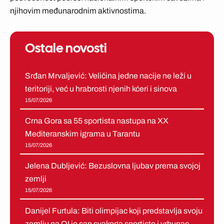
njihovim međunarodnim aktivnostima.
Ostale novosti
Srđan Mrvaljević: Veličina jedne nacije ne leži u
teritoriji, već u hrabrosti njenih kćeri i sinova
15/07/2026
Crna Gora sa 55 sportista nastupa na XX
Mediteranskim igrama u Tarantu
15/07/2026
Jelena Dubljević: Bezuslovna ljubav prema svojoj
zemlji
15/07/2026
Danijel Furtula: Biti olimpijac koji predstavlja svoju
zemlju na OI je san svakoga sportiste i vrhunac