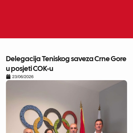
Skip
to
ME
EN
content
Delegacija Teniskog saveza Crne Gore
u posjeti COK-u
23/06/2026