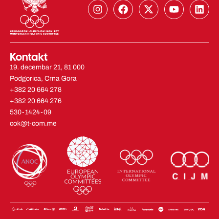
I
F
X
Y
L
n
a
-
o
i
s
c
t
u
n
t
e
w
t
k
a
b
i
u
e
g
o
t
b
d
Kontakt
r
o
t
e
i
19. decembar 21, 81 000
a
k
e
n
Podgorica, Crna Gora
m
r
+382 20 664 278
+382 20 664 276
530-1424-09
cok@t-com.me