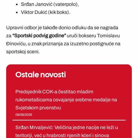
Srđan Janović (vaterpolo),
Viktor Dukić (kik boks).
Upravni odbor je takođe donio odluku da se nagrada
za
“Sportski podvig godine”
uruči bokseru Tomislavu
Đinoviću, u znak priznanja za izuzetno postignuće na
sportskoj sceni.
Ostale novosti
Predsjednik COK-a čestitao mladim
rukometašicama osvajanje srebrne medalje na
Svjetskom prvenstvu
09/08/2026
Srđan Mrvaljević: Veličina jedne nacije ne leži u
teritoriji, već u hrabrosti njenih kćeri i sinova