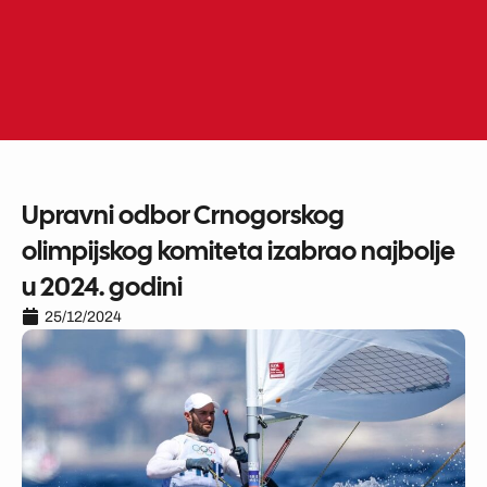
Skip
to
ME
EN
content
Upravni odbor Crnogorskog
olimpijskog komiteta izabrao najbolje
u 2024. godini
25/12/2024