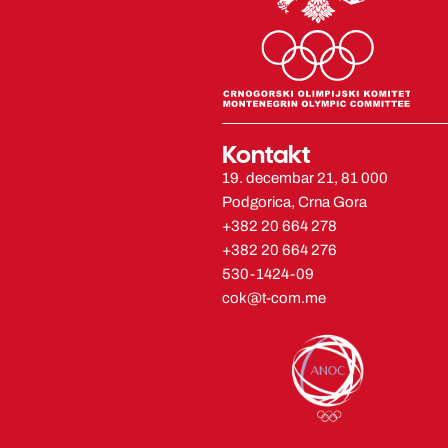
Kontakt
19. decembar 21, 81 000
Podgorica, Crna Gora
+382 20 664 278
+382 20 664 276
530-1424-09
cok@t-com.me