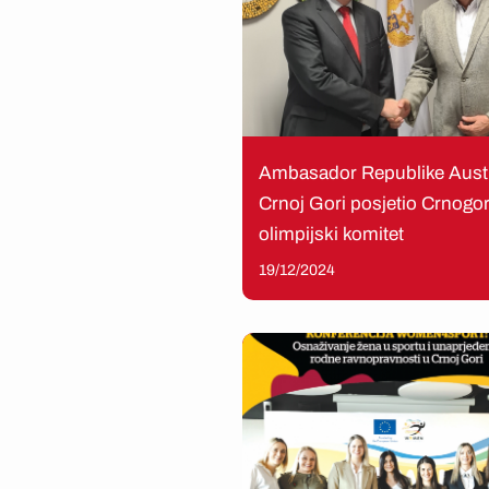
Ambasador Republike Austr
Crnoj Gori posjetio Crnogor
olimpijski komitet
19/12/2024