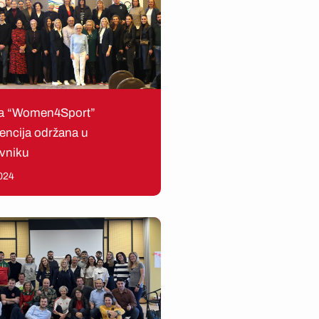
ta “Women4Sport”
encija održana u
vniku
024