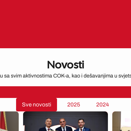
Novosti
ku sa svim aktivnostima COK-a, kao i dešavanjima u svjet
Sve novosti
2025
2024
ge
Page
Page
Page
Page
Page
Page
Page
Page
Page
Page
Page
Page
Page
Page
P