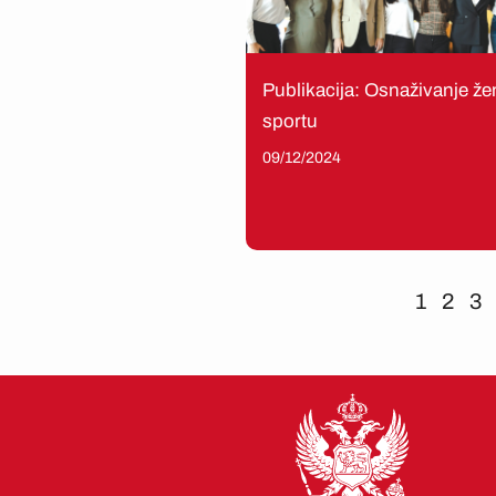
Publikacija: Osnaživanje že
sportu
09/12/2024
1
2
3