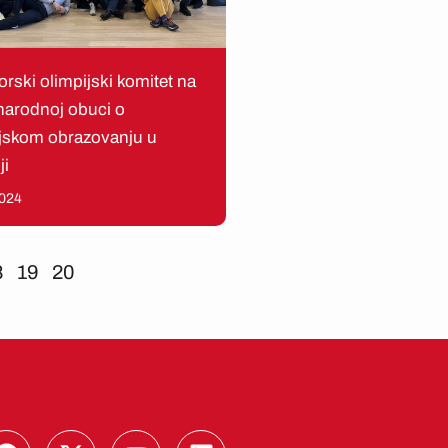
rski olimpijski komitet na
arodnoj obuci o
ijskom obrazovanju u
ji
2024
8
19
20
F
X
Y
L