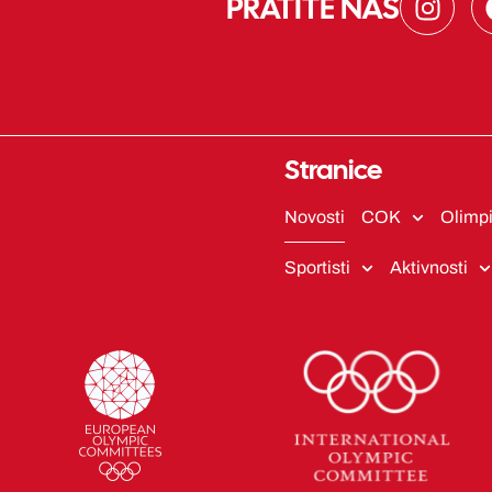
PRATITE NAS
n
s
t
a
g
r
Stranice
a
m
Novosti
COK
Olimpi
Sportisti
Aktivnosti