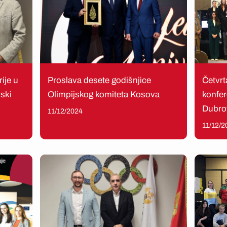
ije u
Proslava desete godišnjice
Četvr
ski
Olimpijskog komiteta Kosova
konfer
Dubro
11/12/2024
11/12/2