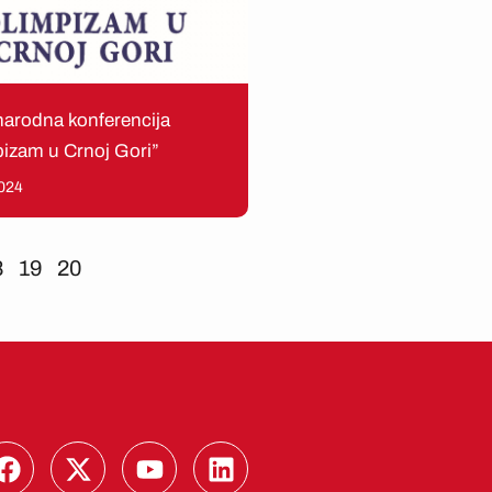
arodna konferencija
izam u Crnoj Gori”
024
8
19
20
F
X
Y
L
a
-
o
i