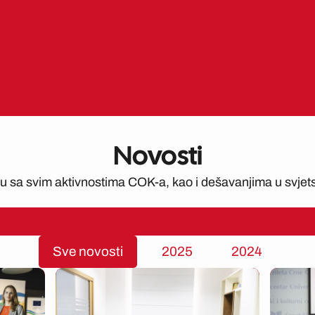
Novosti
ku sa svim aktivnostima COK-a, kao i dešavanjima u svjet
Sve novosti
2025
2024
ge
Page
Page
Page
Page
Page
Page
Page
Page
Page
Page
Page
Page
Page
Page
P