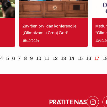
Završen prvi dan konferencije
Međun
„Olimpizam u Crnoj Gori“
“Olimp
15/10/2024
13/10/2
4
5
6
7
8
9
10
11
12
13
14
15
16
17
1
I
PRATITE NAS
n