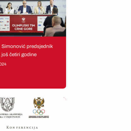
 Simonović predsjednik
još četiri godine
2024