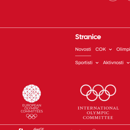
s
t
a
g
r
Stranice
a
m
Novosti
COK
Olimpi
Sportisti
Aktivnosti