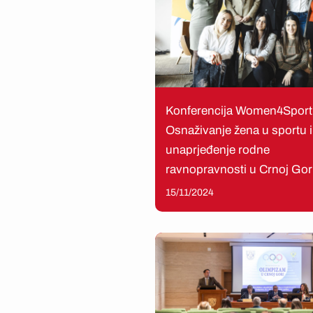
Konferencija Women4Sport
Osnaživanje žena u sportu i
unaprjeđenje rodne
ravnopravnosti u Crnoj Gor
15/11/2024