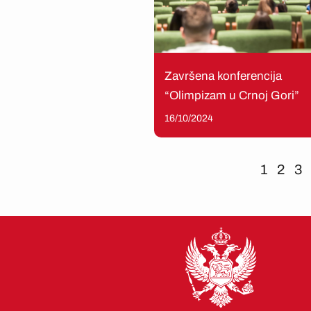
Završena konferencija
“Olimpizam u Crnoj Gori”
16/10/2024
1
2
3