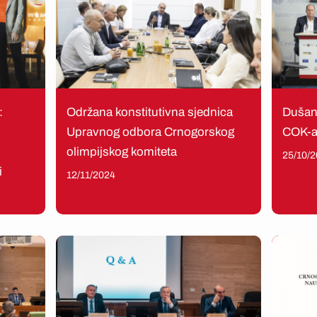
:
Održana konstitutivna sjednica
Dušan
Upravnog odbora Crnogorskog
COK-a 
olimpijskog komiteta
25/10/
i
12/11/2024