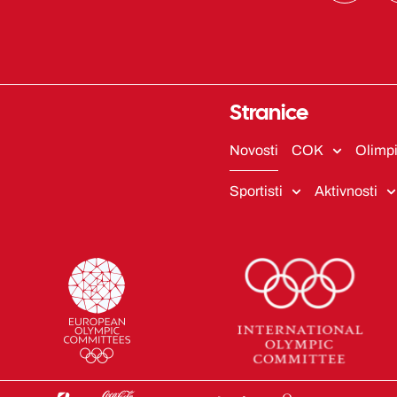
s
t
a
g
r
Stranice
a
m
Novosti
COK
Olimpi
Sportisti
Aktivnosti