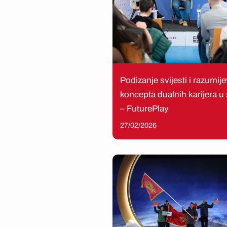
Podizanje svijesti i razumij
koncepta dualnih karijera u
– FuturePlay
27/02/2026