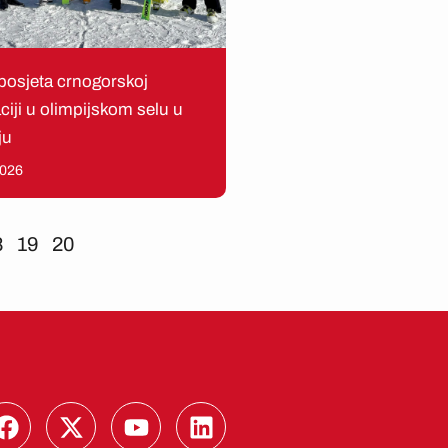
posjeta crnogorskoj
ciji u olimpijskom selu u
ju
2026
8
19
20
F
X
Y
L
a
-
o
i