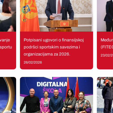
evanje
Potpisani ugovori o finansijskoj
Međuna
 sportu
podršci sportskim savezima i
(FITEQ
organizacijama za 2026.
23/02/
26/02/2026