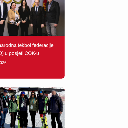
rodna tekbol federacije
) u posjeti COK-u
2026