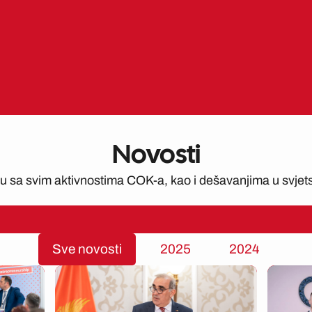
Novosti
ku sa svim aktivnostima COK-a, kao i dešavanjima u svjet
Sve novosti
2025
2024
ge
Page
Page
Page
Page
Page
Page
Page
Page
Page
Page
Page
Page
Page
Page
P