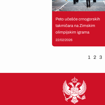
Peto učešće crnogorskih
takmičara na Zimskim
olimpijskim igrama
22/02/2026
1
2
3