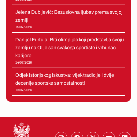
Jelena Dubljević: Bezuslovna ljubav prema svojoj
zemlji
15/07/2026
Danijel Furtula: Biti olimpijac koji predstavlja svoju
zemlju na OI je san svakoga sportiste i vrhunac
karijere
14/07/2026
Odjek istorijskog iskustva: vijek tradicije i dvije
decenije sportske samostalnosti
13/07/2026
I
F
X
Y
L