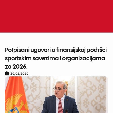
Skip
to
ME
EN
content
Potpisani ugovori o finansijskoj podršci
sportskim savezima i organizacijama
za 2026.
26/02/2026