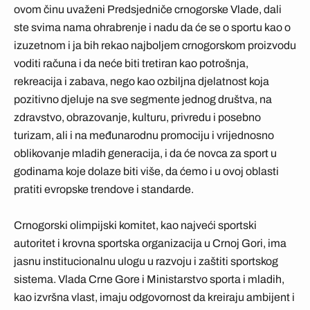
ovom činu uvaženi Predsjedniče crnogorske Vlade, dali
ste svima nama ohrabrenje i nadu da će se o sportu kao o
izuzetnom i ja bih rekao najboljem crnogorskom proizvodu
voditi računa i da neće biti tretiran kao potrošnja,
rekreacija i zabava, nego kao ozbiljna djelatnost koja
pozitivno djeluje na sve segmente jednog društva, na
zdravstvo, obrazovanje, kulturu, privredu i posebno
turizam, ali i na međunarodnu promociju i vrijednosno
oblikovanje mladih generacija, i da će novca za sport u
godinama koje dolaze biti više, da ćemo i u ovoj oblasti
pratiti evropske trendove i standarde.
Crnogorski olimpijski komitet, kao najveći sportski
autoritet i krovna sportska organizacija u Crnoj Gori, ima
jasnu institucionalnu ulogu u razvoju i zaštiti sportskog
sistema. Vlada Crne Gore i Ministarstvo sporta i mladih,
kao izvršna vlast, imaju odgovornost da kreiraju ambijent i