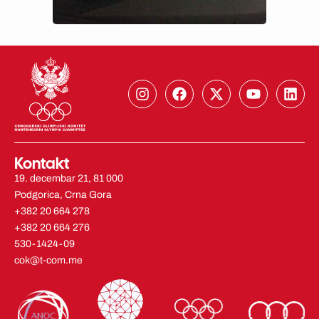
I
F
X
Y
L
n
a
-
o
i
s
c
t
u
n
t
e
w
t
k
a
b
i
u
e
g
o
t
b
d
Kontakt
r
o
t
e
i
19. decembar 21, 81 000
a
k
e
n
Podgorica, Crna Gora
m
r
+382 20 664 278
+382 20 664 276
530-1424-09
cok@t-com.me