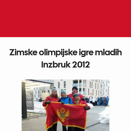
Skip
to
ME
EN
content
Zimske olimpijske igre mladih
Inzbruk 2012