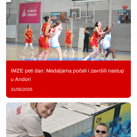
IMZE peti dan: Medaljama počeli i završili nastup
u Andori
31/05/2025