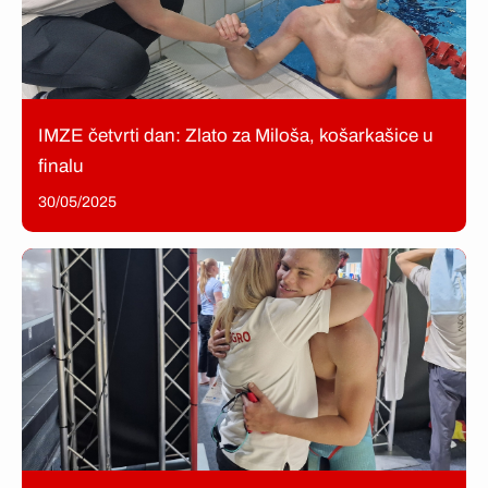
IMZE četvrti dan: Zlato za Miloša, košarkašice u
finalu
30/05/2025