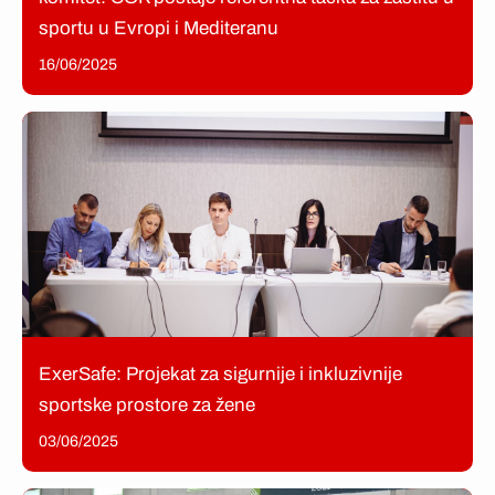
sportu u Evropi i Mediteranu
16/06/2025
ExerSafe: Projekat za sigurnije i inkluzivnije
sportske prostore za žene
03/06/2025