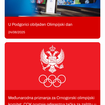
U Podgorici obilježen Olimpijski dan
24/06/2025
Međunarodna priznanja za Crnogorski olimpijski
komitet: COK postaje referentna tačka za zaštitu u