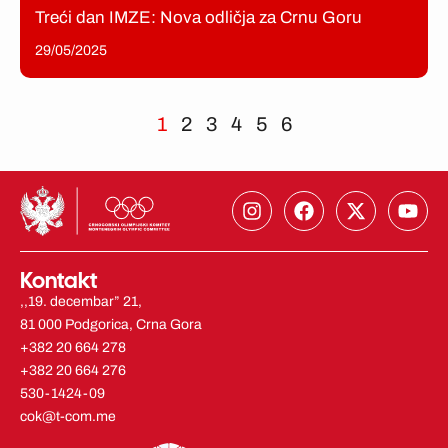
Treći dan IMZE: Nova odličja za Crnu Goru
29/05/2025
1
2
3
4
5
6
I
F
X
Y
n
a
-
o
s
c
t
u
t
e
w
t
Kontakt
a
b
i
u
g
o
t
b
,,19. decembar” 21,
r
o
t
e
81 000 Podgorica, Crna Gora
a
k
e
+382 20 664 278
m
r
+382 20 664 276
530-1424-09
cok@t-com.me