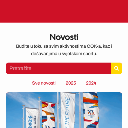
Novosti
Budite u toku sa svim aktivnostima COK-a, kao i
dešavanjima u svjetskom sportu.
Search
Sve novosti
2025
2024
Page
Page
Page
Page
Page
Page