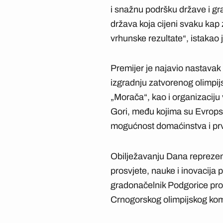
i snažnu podršku države i gra
država koja cijeni svaku kap z
vrhunske rezultate“, istakao 
Premijer je najavio nastavak 
izgradnju zatvorenog olimpi
„Morača“, kao i organizaciju
Gori, među kojima su Evropsk
mogućnost domaćinstva i prv
Obilježavanju Dana reprezent
prosvjete, nauke i inovacija 
gradonačelnik Podgorice prof
Crnogorskog olimpijskog ko