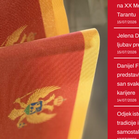
na XX Me
Tarantu
15/07/2026
Jelena D
ljubav pr
15/07/2026
Danijel Fu
predstavl
san svak
karijere
14/07/2026
Odjek ist
tradicije
samostal