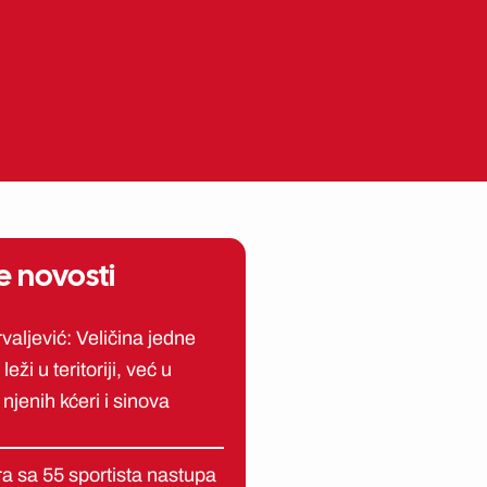
ME
EN
e novosti
aljević: Veličina jedne
leži u teritoriji, već u
 njenih kćeri i sinova
a sa 55 sportista nastupa