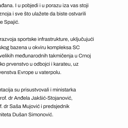
đana. I u pobjedi i u porazu iza vas stoji
noja i sve što ulažete da biste ostvarili
je Spajić.
razvoja sportske infrastrukture, uključujući
jskog bazena u okviru kompleksa SC
 velikih međunarodnih takmičenja u Crnoj
o prvenstvo u odbojci i karateu, uz
enstva Evrope u vaterpolu.
acija su prisustvovali i ministarka
prof. dr Anđela Jakšić-Stojanović,
. dr Saša Mujović i predsjednik
miteta Dušan Simonović.