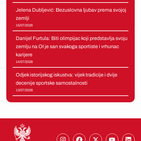
Jelena Dubljević: Bezuslovna ljubav prema svojoj
zemlji
15/07/2026
Danijel Furtula: Biti olimpijac koji predstavlja svoju
zemlju na OI je san svakoga sportiste i vrhunac
karijere
14/07/2026
Odjek istorijskog iskustva: vijek tradicije i dvije
decenije sportske samostalnosti
13/07/2026
I
F
X
Y
L