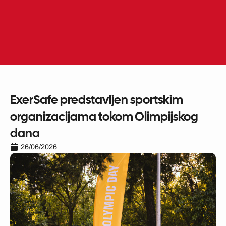
Skip
to
ME
EN
content
ExerSafe predstavljen sportskim
organizacijama tokom Olimpijskog
dana
26/06/2026