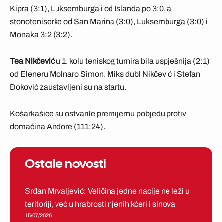
Kipra (3:1), Luksemburga i od Islanda po 3:0, a
stonoteniserke od San Marina (3:0), Luksemburga (3:0) i
Monaka 3:2 (3:2).
Tea Nikčević
u 1. kolu teniskog turnira bila uspješnija (2:1)
od Eleneru Molnaro Simon. Miks dubl Nikčević i Stefan
Đoković zaustavljeni su na startu.
Košarkašice su ostvarile premijernu pobjedu protiv
domaćina Andore (111:24).
Ostale novosti
Srđan Mrvaljević: Veličina jedne nacije ne leži u
teritoriji, već u hrabrosti njenih kćeri i sinova
15/07/2026