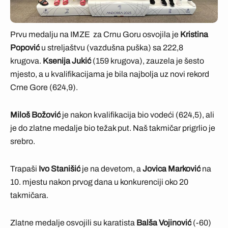
Prvu medalju na IMZE za Crnu Goru osvojila je
Kristina
Popović
u streljaštvu (vazdušna puška) sa 222,8
krugova.
Ksenija Jukić
(159 krugova), zauzela je šesto
mjesto, a u kvalifikacijama je bila najbolja uz novi rekord
Crne Gore (624,9).
Miloš Božović
je nakon kvalifikacija bio vodeći (624,5), ali
je do zlatne medalje bio težak put. Naš takmičar prigrlio je
srebro.
Trapaši
Ivo Stanišić
je na devetom, a
Jovica Marković
na
10. mjestu nakon prvog dana u konkurenciji oko 20
takmičara.
Zlatne medalje osvojili su karatista
Balša Vojinović
(-60)