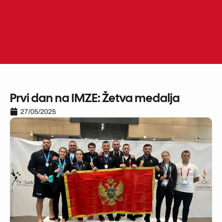
Skip
to
ME
EN
content
Prvi dan na IMZE: Žetva medalja
27/05/2025