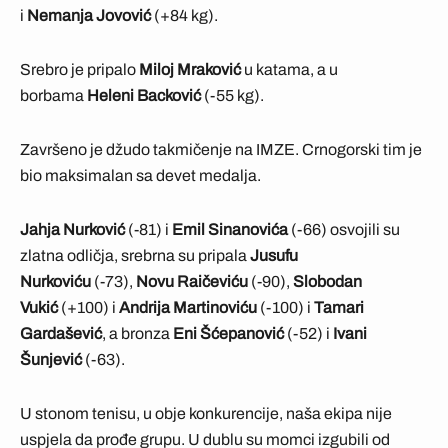
i
Nemanja Jovović
(+84 kg).
Srebro je pripalo
Miloj Mraković
u katama, a u
borbama
Heleni Backović
(-55 kg).
Završeno je džudo takmičenje na IMZE. Crnogorski tim je
bio maksimalan sa devet medalja.
Jahja Nurković
(-81) i
Emil Sinanovića
(-66) osvojili su
zlatna odličja, srebrna su pripala
Jusufu
Nurkoviću
(-73),
Novu Raičeviću
(-90),
Slobodan
Vukić
(+100) i
Andrija Martinoviću
(-100) i
Tamari
Gardašević
, a bronza
Eni Šćepanović
(-52) i
Ivani
Šunjević
(-63).
U stonom tenisu, u obje konkurencije, naša ekipa nije
uspjela da prođe grupu. U dublu su momci izgubili od