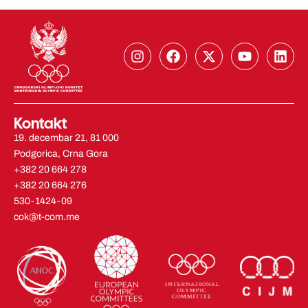
I
F
X
Y
L
n
a
-
o
i
s
c
t
u
n
t
e
w
t
k
a
b
i
u
e
g
o
t
b
d
Kontakt
r
o
t
e
i
19. decembar 21, 81 000
a
k
e
n
Podgorica, Crna Gora
m
r
+382 20 664 278
+382 20 664 276
530-1424-09
cok@t-com.me