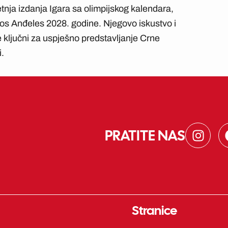
etnja izdanja Igara sa olimpijskog kalendara,
 Los Anđeles 2028. godine. Njegovo iskustvo i
 ključni za uspješno predstavljanje Crne
.
I
PRATITE NAS
n
s
t
a
g
r
Stranice
a