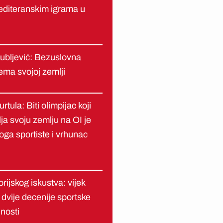
diteranskim igrama u
ubljević: Bezuslovna
ema svojoj zemlji
rtula: Biti olimpijac koji
ja svoju zemlju na OI je
oga sportiste i vrhunac
orijskog iskustva: vijek
 i dvije decenije sportske
nosti