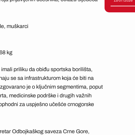
13/07/2026
le, muškarci
68 kg
mali priliku da obiđu sportska borilišta,
aju se sa infrastrukturom koja će biti na
azgovarano je o ključnim segmentima, poput
orta, medicinske podrške i drugih važnih
neophodni za uspješno učešće crnogorske
kretar Odbojkaškog saveza Crne Gore,