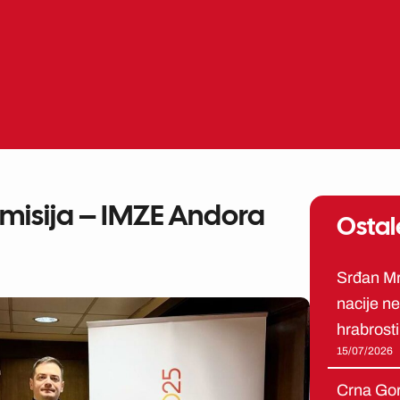
misija – IMZE Andora
Ostal
Srđan Mrv
nacije ne 
hrabrosti
15/07/2026
Crna Gor