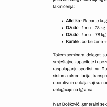
takmičenja:
Atletika
: Bacanje kug
Džudo
: žene – 78 kg
Džudo
: žene + 78 kg
Karate
: borbe žene +
Tokom seminara, delegati su i
smještajne kapacitete i upozn
raspolaganju sportistima. R
sistema akreditacija, transp
operativnih detalja koji su 
delegacije na Igrama.
Ivan Bošković, generalni se