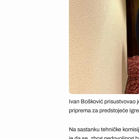
Ivan Bošković prisustvovao j
priprema za predstojeće Igr
Na sastanku tehničke komisij
je da se, zbog nedovoljnog br