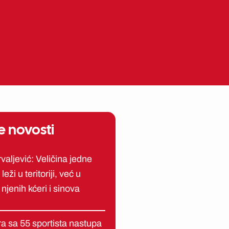
ME
EN
e novosti
aljević: Veličina jedne
leži u teritoriji, već u
 njenih kćeri i sinova
a sa 55 sportista nastupa