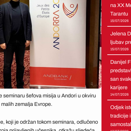
na XX Me
Tarantu
15/07/2026
Jelena D
ljubav pr
15/07/2026
Danijel Fu
predstavl
san svak
karijere
14/07/2026
e seminaru šefova misija u Andori u okviru
e malih zemalja Evrope.
Odjek ist
tradicije
e, koji je održan tokom seminara, odlučeno
samostal
oja prijavljenih učesnika, otkažu sljedeća